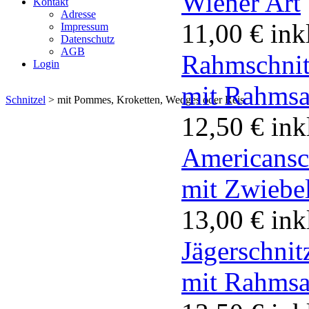
Wiener Art
Kontakt
Adresse
11,00 €
ink
Impressum
Datenschutz
AGB
Rahmschnit
Login
mit Rahms
Schnitzel
>
mit Pommes, Kroketten, Wedges oder Reis
12,50 €
ink
Americansc
mit Zwiebe
13,00 €
ink
Jägerschnit
mit Rahmsa