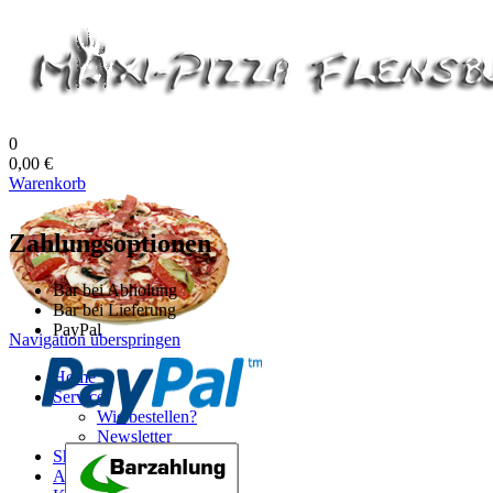
0
0,00 €
Warenkorb
Zahlungsoptionen
Bar bei Abholung
Bar bei Lieferung
PayPal
Navigation überspringen
Home
Service
Wie bestellen?
Newsletter
Shop
Allergene